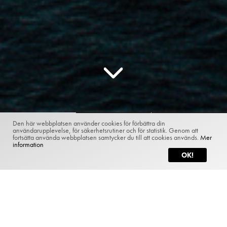
Den här webbplatsen använder cookies för förbättra din
användarupplevelse, för säkerhetsrutiner och för statistik. Genom att
fortsätta använda webbplatsen samtycker du till att cookies används.
Mer
ADVISE
INSIGHTS
INVEST
information
OK!